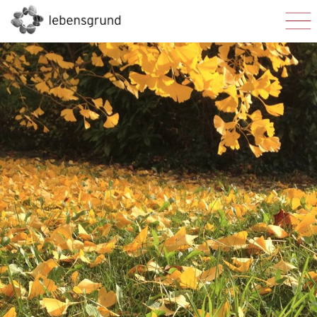
To
na